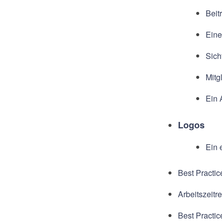
Beit
Eine
Sich
Mitg
Ein 
Logos
Ein 
Best Practic
Arbeitszeitr
Best Practic