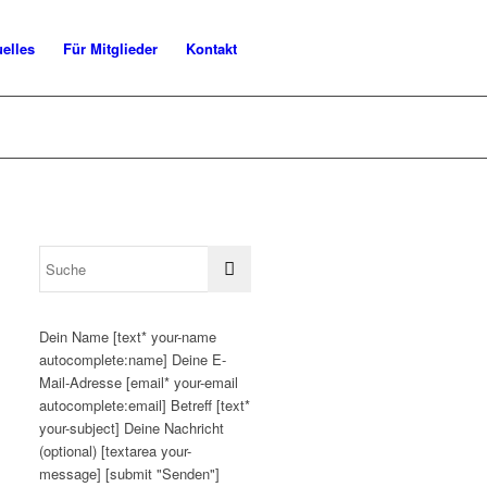
uelles
Für Mitglieder
Kontakt
Dein Name [text* your-name
autocomplete:name] Deine E-
Mail-Adresse [email* your-email
autocomplete:email] Betreff [text*
your-subject] Deine Nachricht
(optional) [textarea your-
message] [submit "Senden"]