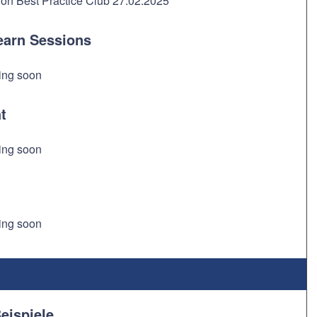
on Best Practice Club 27.02.2025
earn Sessions
ing soon
t
ing soon
ing soon
eispiele