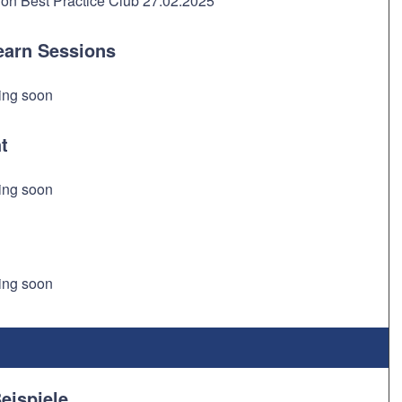
on Best Practice Club 27.02.2025
earn Sessions
ing soon
t
ing soon
ing soon
eispiele