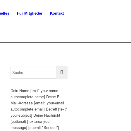
uelles
Für Mitglieder
Kontakt
Dein Name [text* your-name
autocomplete:name] Deine E-
Mail-Adresse [email* your-email
autocomplete:email] Betreff [text*
your-subject] Deine Nachricht
(optional) [textarea your-
message] [submit "Senden"]