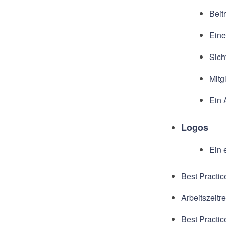
Beit
Eine
Sich
Mitg
Ein 
Logos
Ein 
Best Practic
Arbeitszeitr
Best Practic