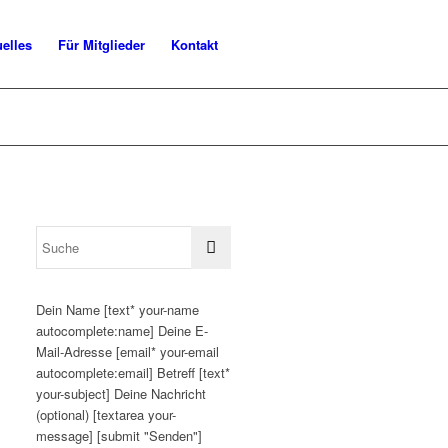
uelles
Für Mitglieder
Kontakt
Dein Name [text* your-name
autocomplete:name] Deine E-
Mail-Adresse [email* your-email
autocomplete:email] Betreff [text*
your-subject] Deine Nachricht
(optional) [textarea your-
message] [submit "Senden"]