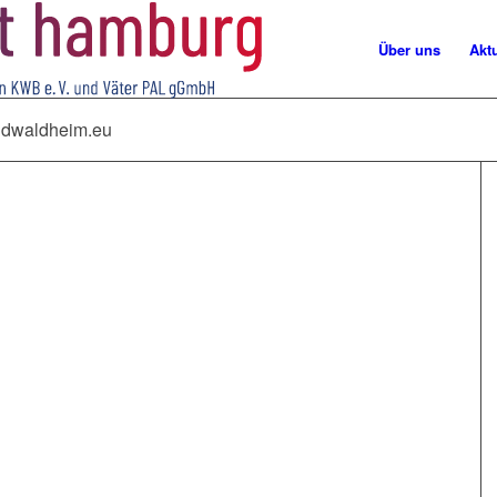
Über uns
Akt
endwaldheim.eu