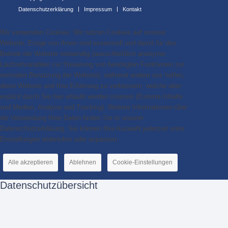
Datenschutzerklärung
Impressum
Kontakt
Wir verwenden Cookies. Wir nutzen Cookies auf unserer
Website. Einige von ihnen sind essenziell und damit für den
Betrieb der Website notwendig (ausschließlich anonyme
Laufzeitvariablen zur Steuerung von benötigten Funktionen zur
normalen Benutzung der Website), während andere uns helfen,
diese Website und Ihre Erfahrung zu verbessern, welche aber
explizit durch Sie hier erlaubt werden müssen (Externe Inhalte
und Medien, Analyse und Tracking). Weitere Informationen über
die Verwendung Ihrer Daten finden Sie in unserer
Datenschutzerklärung. Sie können Ihre Auswahl jederzeit unter
Einstellungen widerrufen oder anpassen.
Alle akzeptieren
Ablehnen
Cookie-Einstellungen
Datenschutzübersicht