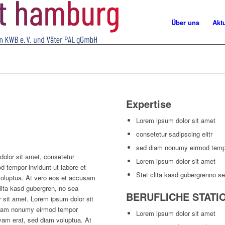
Über uns
Akt
Expertise
Lorem ipsum dolor sit amet
consetetur sadipscing elitr
sed diam nonumy eirmod tem
or sit amet, consetetur
Lorem ipsum dolor sit amet
d tempor invidunt ut labore et
Stet clita kasd gubergrenno s
voluptua. At vero eos et accusam
clita kasd gubergren, no sea
BERUFLICHE STATI
 sit amet. Lorem ipsum dolor sit
 diam nonumy eirmod tempor
Lorem ipsum dolor sit amet
uyam erat, sed diam voluptua. At