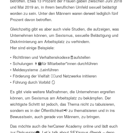
betroffen. Etwa 13 Prozent der Frauen gaben zwischen Juni 2018
und Mai 2019 an, in ihrem beruflichen Umfeld sexuell belästigt
worden zu sein. Unter den Männern waren derweil lediglich fünf
Prozent davon betroffen.
Gleichzeitig gibt es aber auch viele Studien, die aufzeigen, was
Unternehmen können, um Sexismus, sexuelle Belästigung und
Diskriminierung am Arbeitsplatz zu verhindern.
Hier sind einige Beispiele:
• Richtlinien und Verhaltenskodexe🧾aufstellen
• Schulungen 👨‍🏫für Mitarbeiter*innen durchführen
• Meldesysteme ⚠️einführen
• Förderung der Vielfalt 🏳️‍🌈und Netzwerke initiieren
• Führung durch Vorbild 🪞
Es gibt viele weitere Maßnahmen, die Unternehmen ergreifen
können, um Sexismus am Arbeitsplatz zu bekämpfen. Der
wichtigste Schritt ist jedoch, das Thema nicht zu tabuisieren,
sondern es in der Öffentlichkeit📢 zu thematisieren und in ins
Bewusstsein, auch gerade von Männern, zu bringen.
Das möchte auch die herCareer Academy online und lädt euch
zur Diskussion🗨️ „Let´s talk about SEXismus @work – denn