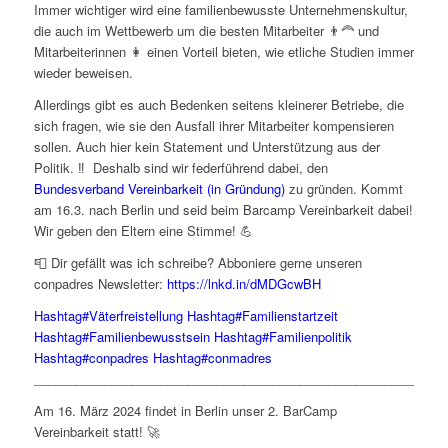
Immer wichtiger wird eine familienbewusste Unternehmenskultur,
die auch im Wettbewerb um die besten Mitarbeiter 👨‍🦰 und
Mitarbeiterinnen 👩 einen Vorteil bieten, wie etliche Studien immer
wieder beweisen.
Allerdings gibt es auch Bedenken seitens kleinerer Betriebe, die
sich fragen, wie sie den Ausfall ihrer Mitarbeiter kompensieren
sollen. Auch hier kein Statement und Unterstützung aus der
Politik. ‼️ Deshalb sind wir federführend dabei, den
Bundesverband Vereinbarkeit (in Gründung)
zu gründen. Kommt
am 16.3. nach Berlin und seid beim Barcamp Vereinbarkeit dabei!
Wir geben den Eltern eine Stimme! 💪
📮 Dir gefällt was ich schreibe? Abboniere gerne unseren
conpadres Newsletter:
https://lnkd.in/dMDGcwBH
Hashtag
#
Väterfreistellung
Hashtag
#
Familienstartzeit
Hashtag
#
Familienbewusstsein
Hashtag
#
Familienpolitik
Hashtag
#
conpadres
Hashtag
#
conmadres
__________________________________________________________
Am 16. März 2024 findet in Berlin unser 2. BarCamp
Vereinbarkeit statt! 🚀