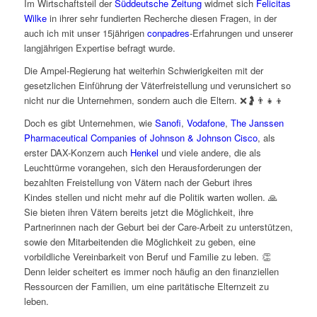
Im Wirtschaftsteil der
Süddeutsche Zeitung
widmet sich
Felicitas
Wilke
in ihrer sehr fundierten Recherche diesen Fragen, in der
auch ich mit unser 15jährigen
conpadres
-Erfahrungen und unserer
langjährigen Expertise befragt wurde.
Die Ampel-Regierung hat weiterhin Schwierigkeiten mit der
gesetzlichen Einführung der Väterfreistellung und verunsichert so
nicht nur die Unternehmen, sondern auch die Eltern. ❌🤰👨‍👧‍👦
Doch es gibt Unternehmen, wie
Sanofi
,
Vodafone
,
The Janssen
Pharmaceutical Companies of Johnson & Johnson
Cisco
, als
erster DAX-Konzern auch
Henkel
und viele andere, die als
Leuchttürme vorangehen, sich den Herausforderungen der
bezahlten Freistellung von Vätern nach der Geburt ihres
Kindes stellen und nicht mehr auf die Politik warten wollen. 🙏
Sie bieten ihren Vätern bereits jetzt die Möglichkeit, ihre
Partnerinnen nach der Geburt bei der Care-Arbeit zu unterstützen,
sowie den Mitarbeitenden die Möglichkeit zu geben, eine
vorbildliche Vereinbarkeit von Beruf und Familie zu leben. 👏
Denn leider scheitert es immer noch häufig an den finanziellen
Ressourcen der Familien, um eine paritätische Elternzeit zu
leben.